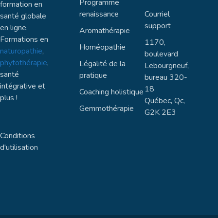
Programme
formation en
renaissance
Courriel
santé globale
support
en ligne.
Aromathérapie
Formations en
1170,
Homéopathie
naturopathie
,
boulevard
phytothérapie
,
Légalité de la
Lebourgneuf,
santé
pratique
bureau 320-
intégrative et
18
Coaching holistique
plus !
Québec, Qc,
Gemmothérapie
G2K 2E3
Conditions
d'utilisation