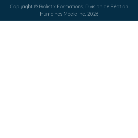
Copyright © Biolistix Formations, Division de Réation
Humaines Média inc. 2026