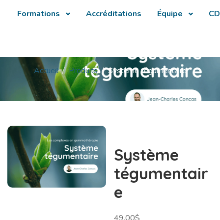
Formations
Accréditations
Équipe
CD
Accueil
Produits
Système tégumentaire
Système
tégumentair
e
49,00
$