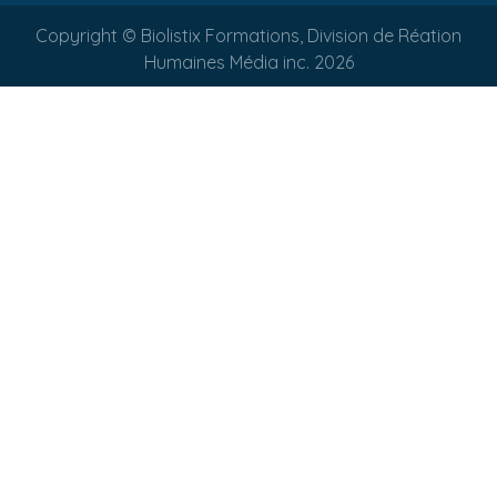
Copyright © Biolistix Formations, Division de Réation
Humaines Média inc. 2026