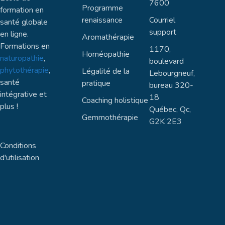
7600
Tion
Programme
formation en
renaissance
Courriel
santé globale
support
en ligne.
Aromathérapie
Formations en
1170,
Homéopathie
naturopathie
,
boulevard
phytothérapie
,
Légalité de la
Lebourgneuf,
santé
pratique
bureau 320-
intégrative et
18
Coaching holistique
plus !
Québec, Qc,
Gemmothérapie
G2K 2E3
Conditions
d'utilisation