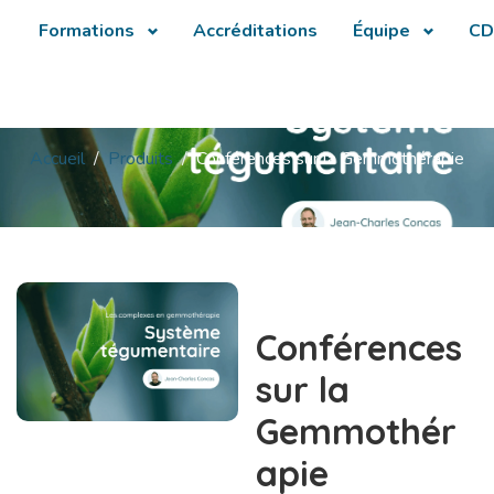
Formations
Accréditations
Équipe
CD
Accueil
Produits
Conférences sur la Gemmothérapie
Conférences
sur la
Gemmothér
apie