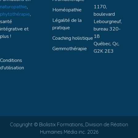
naturopathie
,
1170,
Homéopathie
phytothérapie
,
boulevard
Légalité de la
santé
Lebourgneuf,
pratique
intégrative et
bureau 320-
plus !
18
Coaching holistique
Québec, Qc,
Gemmothérapie
G2K 2E3
Conditions
d'utilisation
Copyright © Biolistix Formations, Division de Réation
Humaines Média inc. 2026