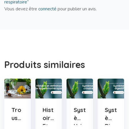
respiratoire”
Vous devez être
connecté
pour publier un avis.
Produits similaires
Tro
Hist
Syst
Syst
Uss
Oire
Ème
Ème
E
Et
Urin
Dig