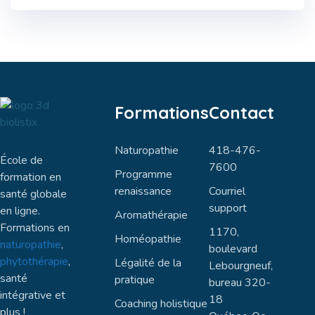
Formations
Contact
Naturopathie
418-476-
École de
7600
Programme
formation en
renaissance
Courriel
santé globale
support
en ligne.
Aromathérapie
Formations en
1170,
Homéopathie
naturopathie
,
boulevard
phytothérapie
,
Légalité de la
Lebourgneuf,
santé
pratique
bureau 320-
intégrative et
18
Coaching holistique
plus !