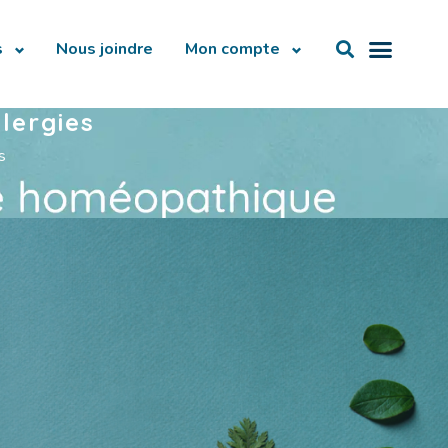
s
Nous joindre
Mon compte
lergies
s