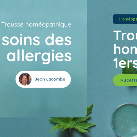
Homéopa
Tro
hom
1er
AJOUTE