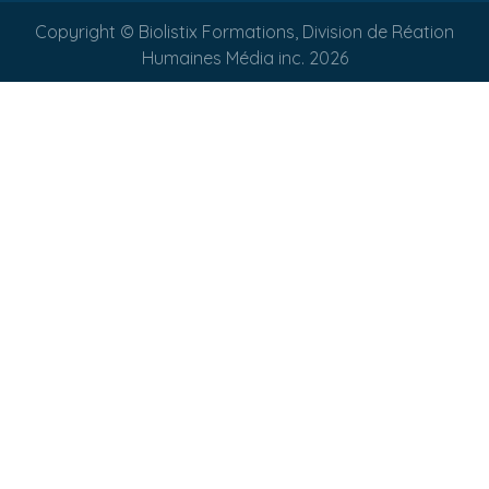
Copyright © Biolistix Formations, Division de Réation
Humaines Média inc. 2026