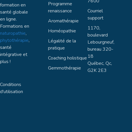
7600
Programme
formation en
renaissance
Courriel
santé globale
support
en ligne.
Aromathérapie
Formations en
1170,
Homéopathie
naturopathie
,
boulevard
phytothérapie
,
Légalité de la
Lebourgneuf,
santé
pratique
bureau 320-
intégrative et
18
Coaching holistique
plus !
Québec, Qc,
Gemmothérapie
G2K 2E3
Conditions
d'utilisation